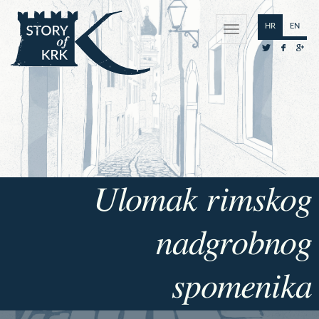
HR
EN
Ulomak rimskog
nadgrobnog
spomenika