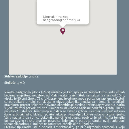
Ulomak rimskog
nadgrobnog spomenika
Stilsko razdoblje:
antika
Stoljeće:
1.
A.D.
Rimske nadgrobna ploča (
stela
) uzidana je kao spolija na šesterokutnu kulu krčkih
bedema, smještenu nedaleko od Malih vrata na rivi. Stela se nalazi na visini od 5,5 m,
visoka je 80 cm i široka 75 cm. Napravljena je od mekanoga poroznog vapnenca. Sastoji
se od edikule u kojoj su isklesane glave pokojnika, muškarca i žene. Taj središnji
pravokutni prostor uokviren je dvama okomitim pilastrima korintskog završetka. Zatim
slijedi izduženi pravokutni friz u kojem su naknadno napisani podatci o gradnji kule s
početka 15. stoljeća. Iznad natpisa nalazi se zabat s grbom u sredini. Pretpostavljamo
da je i grb naknadno isklesan poviše nekog plitkog reljefa koji se nalazio na tom mjestu.
Valja naglasiti da su lica pokojnika najlošije očuvana, osobito ženski lik. Na temelju
komparativno-stilske analize, posebice fizionomije portreta, struka ovaj nadgrobni
spomenik datira u 1. stoljeće nakon Krista, točnije oko 40. godine.
Ovakav tip rimske stele pripada arhitektonskoj grupi nadgrobnih spomenika koju