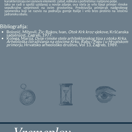
karakteriziraju ovi osnovni elementi: zabat, edikula s portretima i natpisno polje.
Iako se radi o spoliji uzidanoj u novije zdanje, ova stela je vrlo lijepi primjer rimske
sepulkralne umjetnosti na ovim prostorima. Predstavlja primjerak nadgrobnog
spomenika koji se razvio na području gornje Italije i vrlo brzo proširio na istočnu
jadransku obalu.
Bibliografija:
Bolonić, Mihovil, Žic-Rokov, Ivan,
Otok Krk kroz vjekove
, Kršćanska
sadašnjost, Zagreb, 1977.
Kolega, Marija,
Dvije rimske stele arhitektonskog tipa s otoka Krka,
Arheološka istraživanja na otocima Krku, Rabu i Pagu i u Hrvatskom
primorju,
Hrvatsko arheološko društvo, Vol 13, Zagreb, 1989.